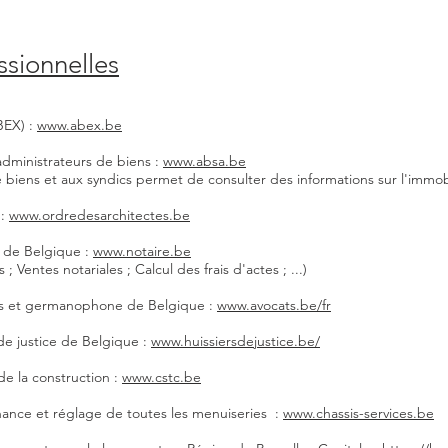
ssionnelles
BEX) :
www.abex.be
administrateurs de biens :
www.absa.be
e biens et aux syndics permet de consulter des informations sur l'immobi
 :
www.ordredesarchitectes.be
s de Belgique :
www.notaire.be
; Ventes notariales ; Calcul des frais d'actes ; ...)
s et germanophone de Belgique :
www.avocats.be/fr
de justice de Belgique :
www.huissiersdejustice.be/
de la construction :
www.cstc.be
nance et réglage de toutes les menuiseries :
www.chassis-services.be